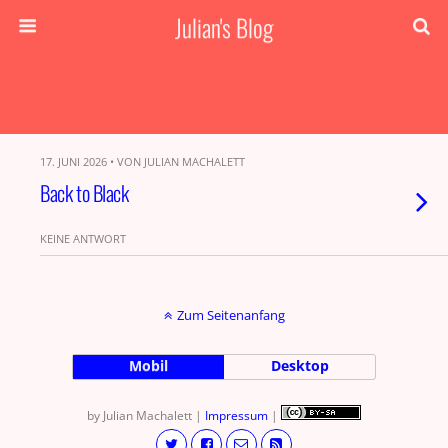
Julian's Blog
17. JUNI 2026 • VON JULIAN MACHALETT
Back to Black
KEINE ANTWORT
Zum Seitenanfang
Mobil
Desktop
by Julian Machalett |
Impressum
|